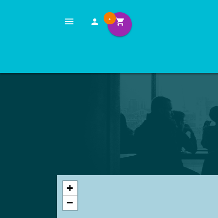
0
+
−